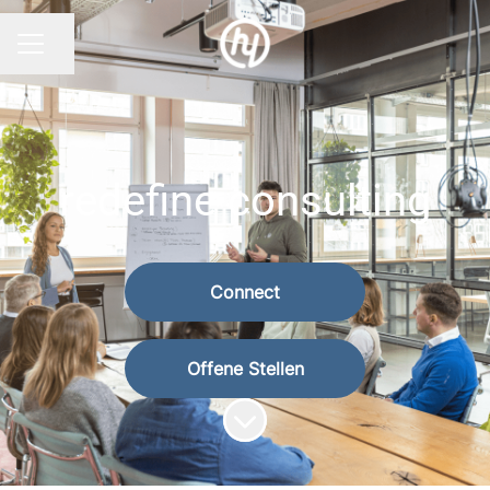
Seite teilen
KARRIEREMENÜ
redefine consulting
Connect
Offene Stellen
Zum Inhalt scrollen