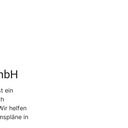
GmbH
t ein
ch
Wir helfen
mspläne in