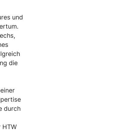
ures und
dertum.
techs,
nes
lgreich
ung die
einer
pertise
e durch
er HTW