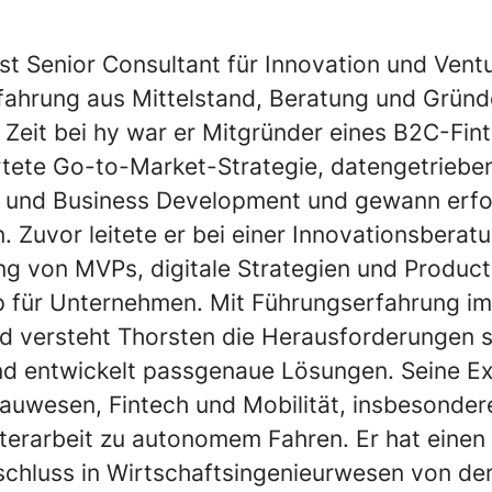
ist Senior Consultant für Innovation und Vent
rfahrung aus Mittelstand, Beratung und Grün
 Zeit bei hy war er Mitgründer eines B2C-Fin
tete Go-to-Market-Strategie, datengetriebe
 und Business Development und gewann erfo
. Zuvor leitete er bei einer Innovationsberat
ng von MVPs, digitale Strategien und Product
 für Unternehmen. Mit Führungserfahrung im
nd versteht Thorsten die Herausforderungen s
d entwickelt passgenaue Lösungen. Seine Ex
auwesen, Fintech und Mobilität, insbesonder
terarbeit zu autonomem Fahren. Er hat einen
chluss in Wirtschaftsingenieurwesen von d