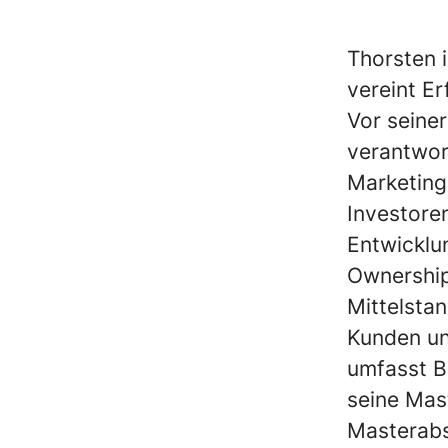
Thorsten 
vereint E
Vor seiner
verantwor
Marketing
Investoren
Entwicklu
Ownership
Mittelsta
Kunden un
umfasst B
seine Mas
Masterabs