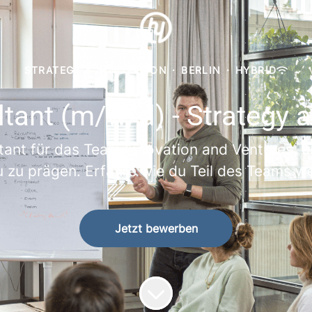
STRATEGY & INNOVATION
·
BERLIN
·
HYBRID
tant (m/w/d) - Strategy 
ltant für das Team Innovation and Ventures, u
 zu prägen. Erfahre wie du Teil des Teams w
Jetzt bewerben