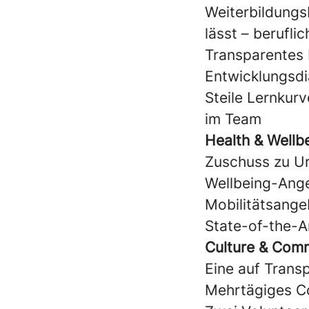
Weiterbildungsb
lässt – berufli
Transparentes 
Entwicklungsd
Steile Lernkur
im Team
Health & Wellb
Zuschuss zu Ur
Wellbeing-Ang
Mobilitätsange
State-of-the-A
Culture & Com
Eine auf Trans
Mehrtägiges C