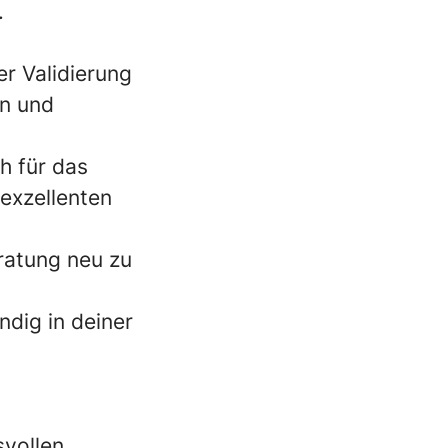
.
er Validierung
en und
h für das
exzellenten
ratung neu zu
dig in deiner
svollen