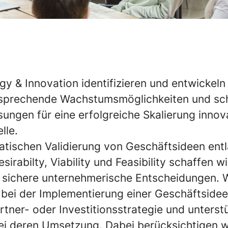
y & Innovation identifizieren und entwickeln 
rsprechende Wachstumsmöglichkeiten und sc
ungen für eine erfolgreiche Skalierung innov
lle.
atischen Validierung von Geschäftsideen ent
irabilty, Viability und Feasibility schaffen wi
 sichere unternehmerische Entscheidungen. W
bei der Implementierung einer Geschäftsidee 
artner- oder Investitionsstrategie und unterstü
bei deren Umsetzung. Dabei berücksichtigen w