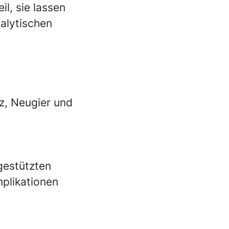
l, sie lassen
alytischen
z, Neugier und
gestützten
plikationen