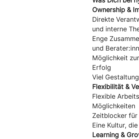
Was Dich bei h
Ownership & I
Direkte Verant
und interne T
Enge Zusammena
und Berater:in
Möglichkeit zur
Erfolg
Viel Gestaltun
Flexibilität & V
Flexible Arbei
Möglichkeiten
Zeitblocker fü
Eine Kultur, d
Learning & Gr