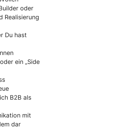
Builder oder
d Realisierung
er Du hast
önnen
oder ein „Side
ss
neue
ich B2B als
ikation mit
blem dar