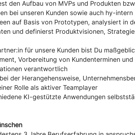
est den Aufbau von MVPs und Produkten bzw
en bei unseren Kunden sowie auch hy-intern
deen auf Basis von Prototypen, analysiert in d
en und definierst Produktvisionen, Strategi
rtner:in für unsere Kunden bist Du maßgeblic
ent, Vorbereitung von Kundenterminen und 
tionen verantwortlich
 bei der Herangehensweise, Unternehmensbe
einer Rolle als aktiver Teamplayer
hiedene KI-gestützte Anwendungen selbststän
ünschen
destens 3 Jahre Berufserfahrung in anspruch