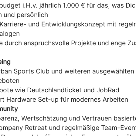
udget i.H.v. jährlich 1.000 € für das, was D
ch und persönlich
Karriere- und Entwicklungskonzept mit rege
ialogen
ve durch anspruchsvolle Projekte und enge 
eing
ban Sports Club und weiteren ausgewählten 
eboten
bote wie Deutschlandticket und JobRad
rt Hardware Set-up für modernes Arbeiten
munity
parenz, Wertschätzung und Vertrauen basierte
ompany Retreat und regelmäßige Team-Even