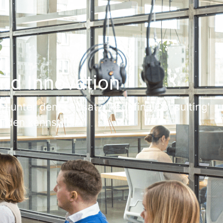
and Innovation
m unter dem Leitsatz 'Redefine Consulting'
erden kannst!