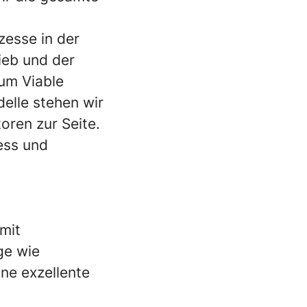
zesse in der
rieb und der
um Viable
elle stehen wir
ren zur Seite.
ess und
 mit
ge wie
ne exzellente