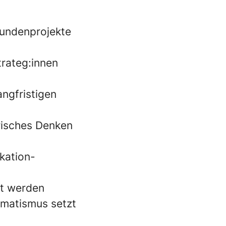
Kundenprojekte
rateg:innen
angfristigen
risches Denken
kation-
rt werden
gmatismus setzt