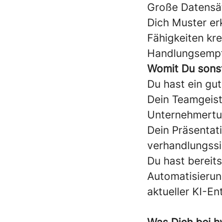
Große Datensät
Dich Muster er
Fähigkeiten kr
Handlungsempf
Womit Du sons
Du hast ein gu
Dein Teamgeist
Unternehmertum
Dein Präsentati
verhandlungssi
Du hast bereit
Automatisierun
aktueller KI-E