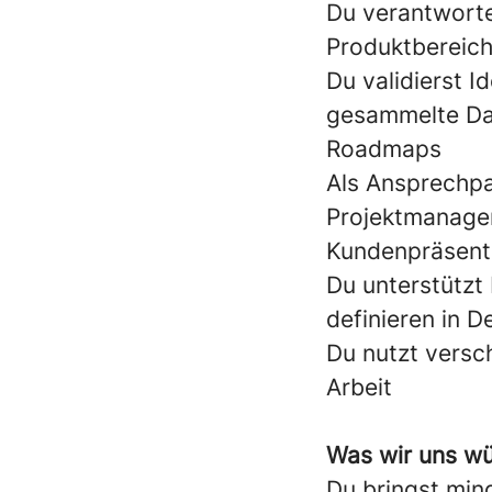
Du verantwort
Produktbereich
Du validierst I
gesammelte Dat
Roadmaps
Als Ansprechpa
Projektmanagem
Kundenpräsenta
Du unterstützt
definieren in D
Du nutzt versc
Arbeit
Was wir uns w
Du bringst min