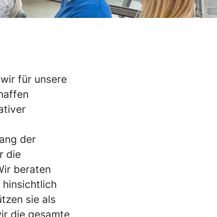
wir für unsere
haffen
ativer
lang der
r die
ir beraten
hinsichtlich
tzen sie als
ir die gesamte